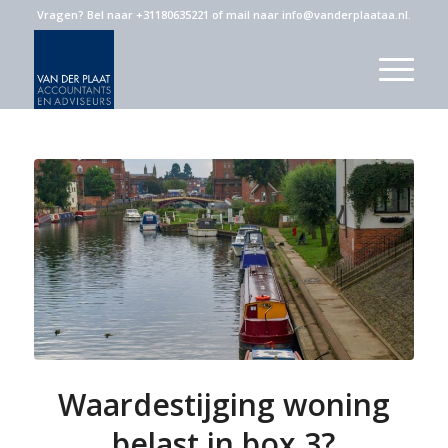
Vragen?
Bel naar +31180635221
of
mail naar info@vanderplaataa.nl
.
Waardestijging woning
belast in box 3?