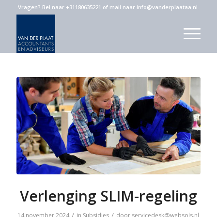
Vragen?
Bel naar +31180635221
of
mail naar info@vanderplaataa.nl
.
Verlenging SLIM-regeling
/
/
14 november 2024
in
Subsidies
door
servicedesk@websols.nl