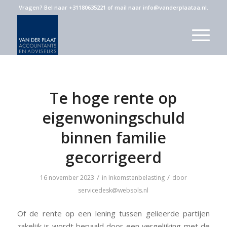
Vragen?
Bel naar +31180635221
of
mail naar info@vanderplaataa.nl
.
Te hoge rente op
eigenwoningschuld
binnen familie
gecorrigeerd
/
/
16 november 2023
in
Inkomstenbelasting
door
servicedesk@websols.nl
Of de rente op een lening tussen gelieerde partijen
zakelijk is wordt bepaald door een vergelijking met de