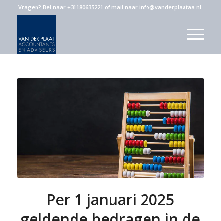
Vragen?
Bel naar +31180635221
of
mail naar info@vanderplaataa.nl
.
Per 1 januari 2025
geldende bedragen in de