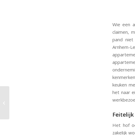
Wie een a
claimen, m
pand niet 
Arnhem-Le
appartemen
appartem
ondernemi
kenmerken 
keuken met
het naar e
Vanaf 2027 extra
werkbezoek
belasting op fossiele
brandstofauto van de
zaak
Feitelij
Het hof oo
zakelijk w