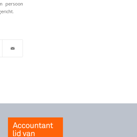
én persoon
gericht.