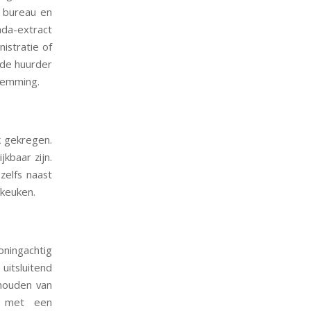
n bureau en
nda-extract
istratie of
 de huurder
stemming.
 gekregen.
kbaar zijn.
zelfs naast
keuken.
ningachtig
itsluitend
ijhouden van
en met een