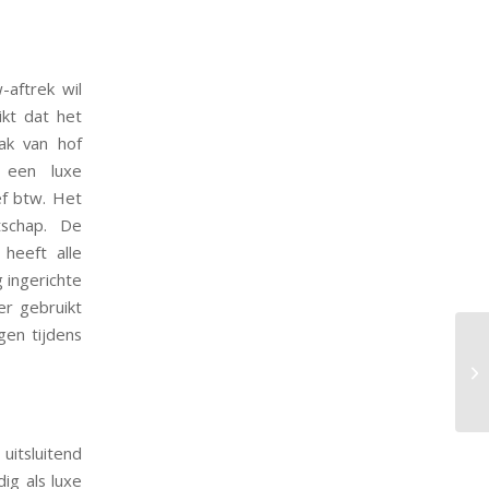
aftrek wil
ikt dat het
aak van hof
9 een luxe
ef btw. Het
schap. De
heeft alle
 ingerichte
er gebruikt
gen tijdens
uitsluitend
ig als luxe