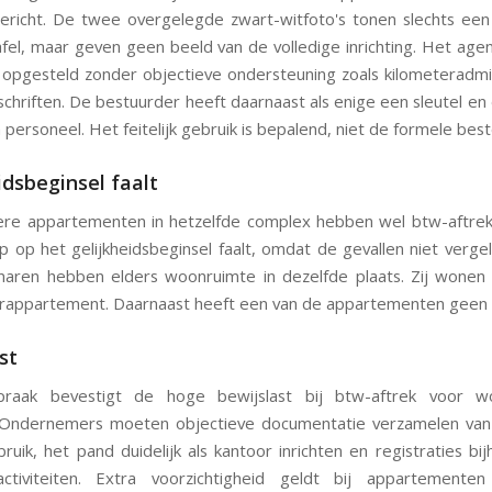
ericht. De twee overgelegde zwart-witfoto's tonen slechts ee
fel, maar geven geen beeld van de volledige inrichting. Het age
f opgesteld zonder objectieve ondersteuning zoals kilometeradmin
schriften. De bestuurder heeft daarnaast als enige een sleutel en
 personeel. Het feitelijk gebruik is bepalend, niet de formele be
idsbeginsel faalt
re appartementen in hetzelfde complex hebben wel btw-aftrek
 op het gelijkheidsbeginsel faalt, omdat de gevallen niet vergelij
aren hebben elders woonruimte in dezelfde plaats. Zij wonen 
rappartement. Daarnaast heeft een van de appartementen geen 
ast
praak bevestigt de hoge bewijslast bij btw-aftrek voor wo
 Ondernemers moeten objectieve documentatie verzamelen van u
bruik, het pand duidelijk als kantoor inrichten en registraties b
 activiteiten. Extra voorzichtigheid geldt bij appartement