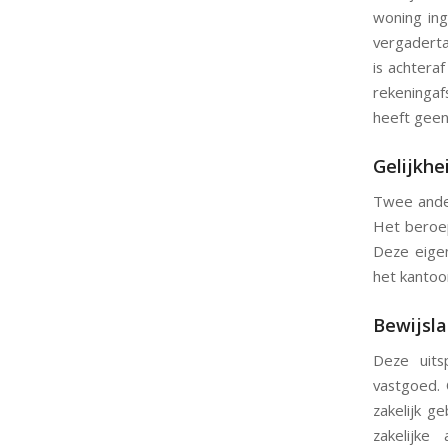
woning ing
vergaderta
is achtera
rekeningaf
heeft geen
Gelijkhe
Twee ande
Het beroep
Deze eigen
het kantoo
Bewijsl
Deze uits
vastgoed.
zakelijk ge
zakelijke