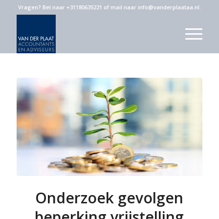
Vragen?
Bel naar +31180635221
of
mail naar info@vanderplaataa.nl
.
Onderzoek gevolgen
beperking vrijstelling