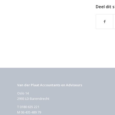
Deel dit 
Van der Plaat Accountants en Adviseurs
Oslo 14
2993 LD Barendrecht
T
0180 635 221
M
06 435 489 79