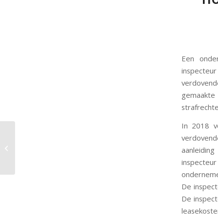
Een onder
inspecteur
verdovend
gemaakte 
strafrechte
In 2018 v
Miljoenen uit de greep
verdovend
van de
aanleiding
Belastingdienst: moet
inspecteu
de zoon erfbelasting
ondernemer
be...
De inspect
De inspect
leasekost