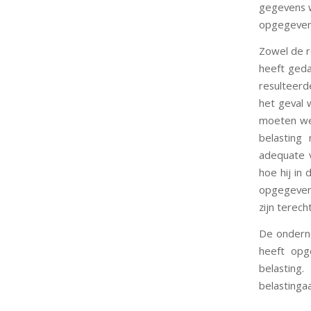
gegevens w
opgegeven 
Zowel de r
heeft geda
resulteerd
het geval 
moeten wet
belasting
adequate 
hoe hij in
opgegeve
zijn terech
De onderne
heeft opg
belasting
belastingaa