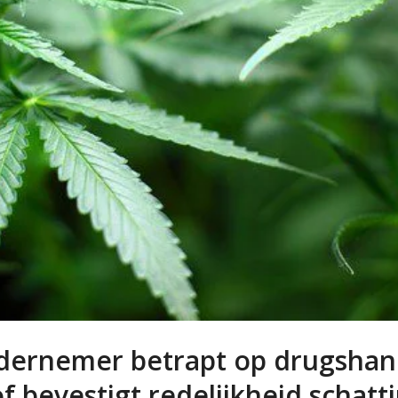
ernemer betrapt op drugshan
f bevestigt redelijkheid schatt