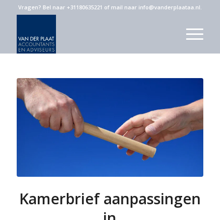
Vragen?
Bel naar +31180635221
of
mail naar info@vanderplaataa.nl
.
Kamerbrief aanpassingen
in