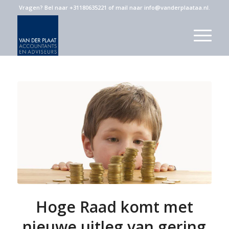
Vragen?
Bel naar +31180635221
of
mail naar info@vanderplaataa.nl
.
Hoge Raad komt met
nieuwe uitleg van gering