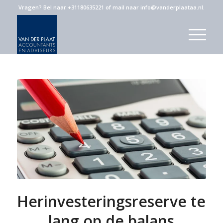
Vragen?
Bel naar +31180635221
of
mail naar info@vanderplaataa.nl
.
Herinvesteringsreserve te
lang op de balans