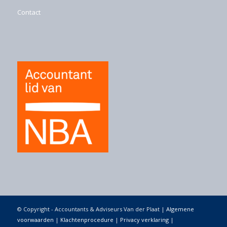
Contact
© Copyright - Accountants & Adviseurs Van der Plaat |
Algemene
voorwaarden
|
Klachtenprocedure
|
Privacy verklaring
|