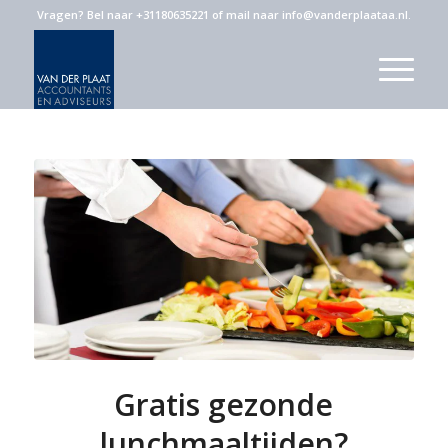
Vragen?
Bel naar +31180635221
of
mail naar info@vanderplaataa.nl
.
Gratis gezonde
lunchmaaltijden?