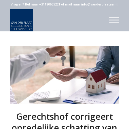
Vragen?
Bel naar +31180635221
of
mail naar info@vanderplaataa.nl
.
Gerechtshof corrigeert
onredelijke schatting van