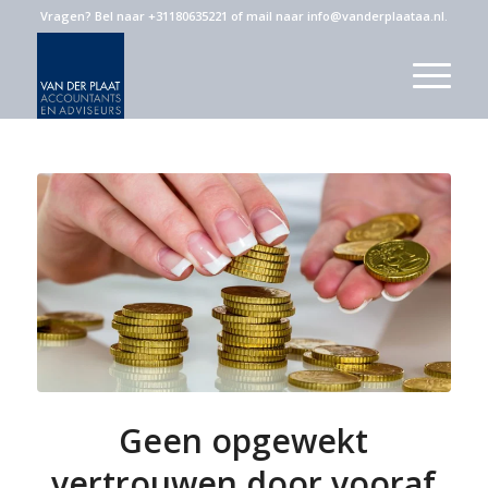
Vragen?
Bel naar +31180635221
of
mail naar info@vanderplaataa.nl
.
Geen opgewekt
vertrouwen door vooraf