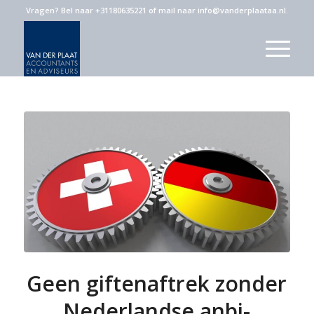
Vragen?
Bel naar +31180635221
of
mail naar info@vanderplaataa.nl
.
Geen giftenaftrek zonder
Nederlandse anbi-