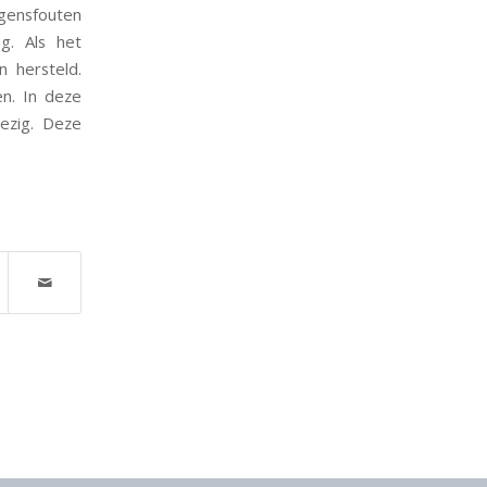
ogensfouten
g. Als het
n hersteld.
en. In deze
wezig. Deze