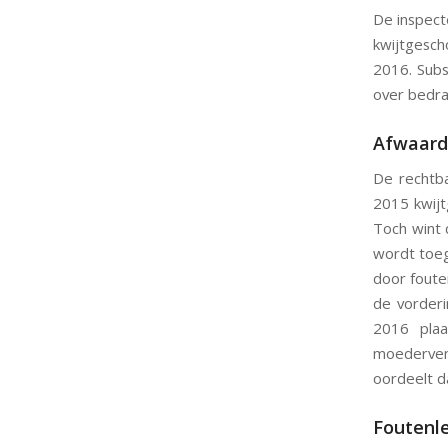
De inspect
kwijtgesc
2016. Subs
over bedra
Afwaard
De rechtba
2015 kwijt
Toch wint 
wordt toeg
door foute
de vorderi
2016 plaa
moedervenn
oordeelt d
Foutenl