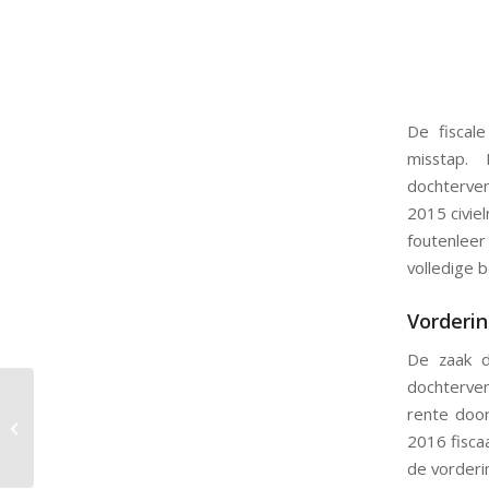
De fiscale
misstap.
dochterven
2015 civiel
foutenleer
volledige 
Vorderin
De zaak d
dochterve
Inspecteur moet
rente doo
onduidelijk
2016 fisca
aangiftebiljet beter
vormgeven
de vorderi