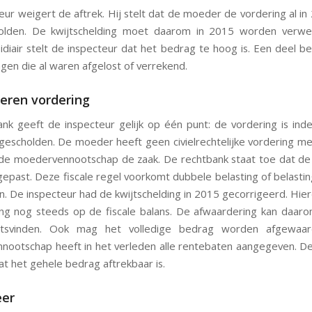
eur weigert de aftrek. Hij stelt dat de moeder de vordering al in
holden. De kwijtschelding moet daarom in 2015 worden verwerk
idiair stelt de inspecteur dat het bedrag te hoog is. Een deel be
gen die al waren afgelost of verrekend.
eren vordering
nk geeft de inspecteur gelijk op één punt: de vordering is inde
gescholden. De moeder heeft geen civielrechtelijke vordering me
de moedervennootschap de zaak. De rechtbank staat toe dat de
epast. Deze fiscale regel voorkomt dubbele belasting of belastingv
n. De inspecteur had de kwijtschelding in 2015 gecorrigeerd. Hie
ng nog steeds op de fiscale balans. De afwaardering kan daaro
tsvinden. Ook mag het volledige bedrag worden afgewaa
ootschap heeft in het verleden alle rentebaten aangegeven. D
at het gehele bedrag aftrekbaar is.
eer