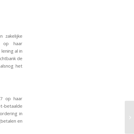
n zakelijke
g op haar
ening al in
rechtbank de
 alsnog het
17 op haar
t-betaalde
rdering in
gbetalen en