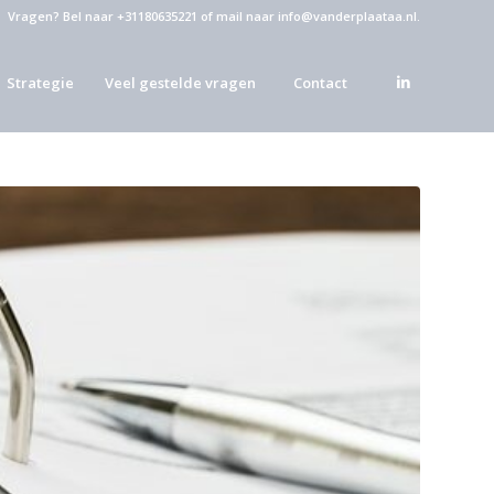
Vragen?
Bel naar +31180635221
of
mail naar info@vanderplaataa.nl
.
Strategie
Veel gestelde vragen
Contact