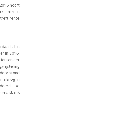
 2015 heeft
t, niet in
treft rente
rdaad al in
er in 2016.
 foutenleer
rijstelling
rdoor stond
m alsnog in
rdeerd. De
e rechtbank