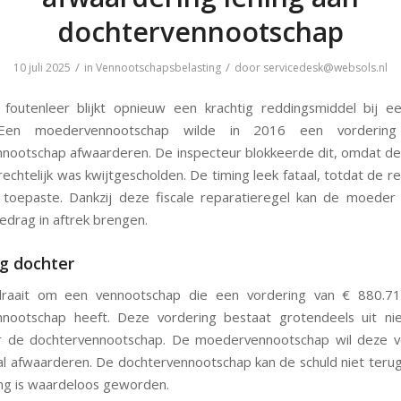
dochtervennootschap
/
/
10 juli 2025
in
Vennootschapsbelasting
door
servicedesk@websols.nl
 foutenleer blijkt opnieuw een krachtig reddingsmiddel bij ee
 Een moedervennootschap wilde in 2016 een vorderin
nootschap afwaarderen. De inspecteur blokkeerde dit, omdat de l
rechtelijk was kwijtgescholden. De timing leek fataal, totdat de 
 toepaste. Dankzij deze fiscale reparatieregel kan de moeder
bedrag in aftrek brengen.
g dochter
raait om een vennootschap die een vordering van € 880.7
nnootschap heeft. Deze vordering bestaat grotendeels uit nie
r de dochtervennootschap. De moedervennootschap wil deze vo
al afwaarderen. De dochtervennootschap kan de schuld niet teru
ng is waardeloos geworden.