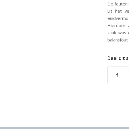
De foutenl
uit het v
eindvermog
Hierdoor w
zaak was d
balansfout
Deel dit 