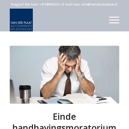
Vragen?
Bel naar +31180635221
of
mail naar info@vanderplaataa.nl
.
Einde
handhavingsmoratorium