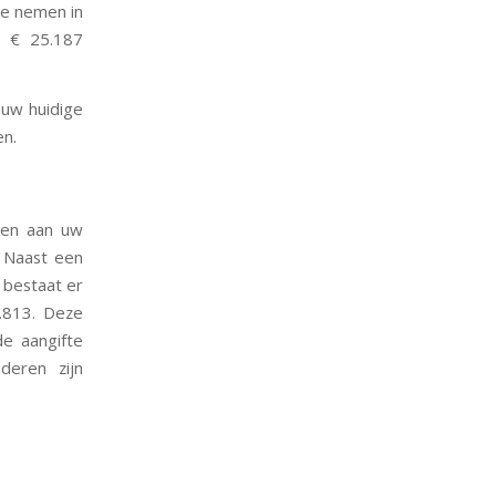
te nemen in
n € 25.187
 uw huidige
en.
ken aan uw
. Naast een
3 bestaat er
1.813. Deze
de aangifte
deren zijn