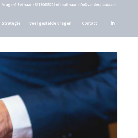
Vragen?
Bel naar +31180635221
of
mail naar info@vanderplaataa.nl
.
Strategie
Veel gestelde vragen
Contact