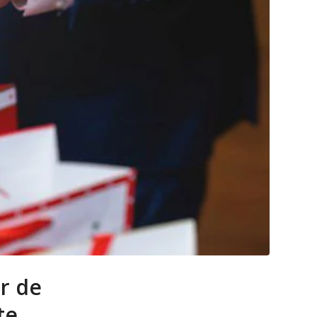
r de
te