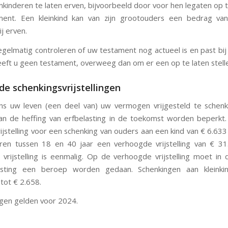
inkinderen te laten erven, bijvoorbeeld door voor hen legaten op 
ment. Een kleinkind kan van zijn grootouders een bedrag va
ij erven.
egelmatig controleren of uw testament nog actueel is en past bij
Heeft u geen testament, overweeg dan om er een op te laten stell
de schenkingsvrijstellingen
ens uw leven (een deel van) uw vermogen vrijgesteld te schen
an de heffing van erfbelasting in de toekomst worden beperkt
vrijstelling voor een schenking van ouders aan een kind van € 6.63
ren tussen 18 en 40 jaar een verhoogde vrijstelling van € 3
vrijstelling is eenmalig. Op de verhoogde vrijstelling moet in 
asting een beroep worden gedaan. Schenkingen aan kleinkin
 tot € 2.658.
gen gelden voor 2024.