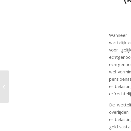
Wanneer u
wettelijk 
voor geli
echtgenoo
echtgenoot
wel vermi
pensioenaa
erfbelasti
Plan je investeringen
erfrechteli
De wettel
overlijde
erfbelastin
geld vastzi