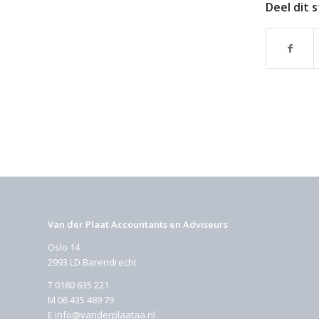
Deel dit 
Van der Plaat Accountants en Adviseurs
Oslo 14
2993 LD Barendrecht
T
0180 635 221
M
06 435 489 79
E
info@vanderplaataa.nl