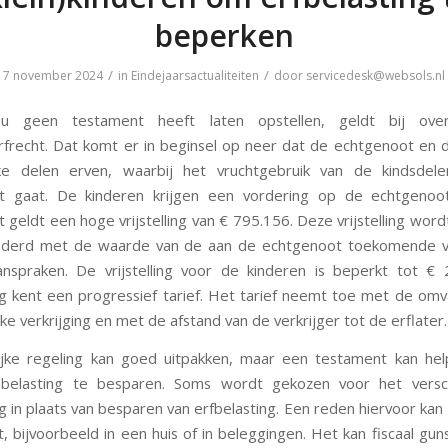
beperken
/
/
7 november 2024
in
Eindejaarsactualiteiten
door
servicedesk@websols.nl
 geen testament heeft laten opstellen, geldt bij over
erfrecht. Dat komt er in beginsel op neer dat de echtgenoot en 
jke delen erven, waarbij het vruchtgebruik van de kindsdel
t gaat. De kinderen krijgen een vordering op de echtgenoo
 geldt een hoge vrijstelling van € 795.156. Deze vrijstelling word
nderd met de waarde van de aan de echtgenoot toekomende vr
nspraken. De vrijstelling voor de kinderen is beperkt tot €
ng kent een progressief tarief. Het tarief neemt toe met de om
jke verkrijging en met de afstand van de verkrijger tot de erflater.
ijke regeling kan goed uitpakken, maar een testament kan hel
n belasting te besparen. Soms wordt gekozen voor het versc
g in plaats van besparen van erfbelasting. Een reden hiervoor kan 
t, bijvoorbeeld in een huis of in beleggingen. Het kan fiscaal gun