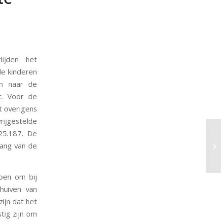
lijden het
de kinderen
en naar de
t. Voor de
t overigens
ijgestelde
 25.187. De
vang van de
pen om bij
huiven van
zijn dat het
stig zijn om