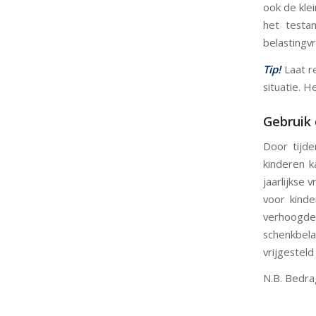
ook de kle
het testa
belastingvr
Tip!
Laat r
situatie. 
Gebruik 
Door tijd
kinderen k
jaarlijkse 
voor kinde
verhoogde 
schenkbel
vrijgesteld
N.B. Bedra