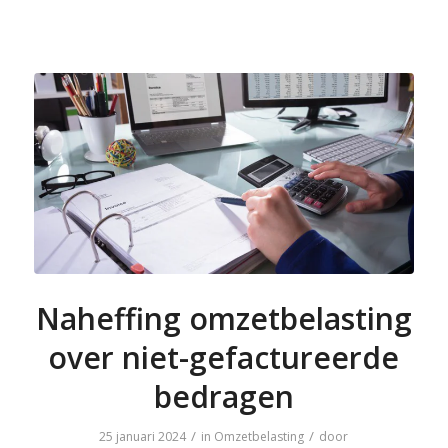
Naheffing omzetbelasting
over niet-gefactureerde
bedragen
/
/
25 januari 2024
in
Omzetbelasting
door