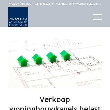
Vragen?
Bel naar +31180635221
of
mail naar info@vanderplaataa.nl
.
Verkoop
woningbouwkavels belast