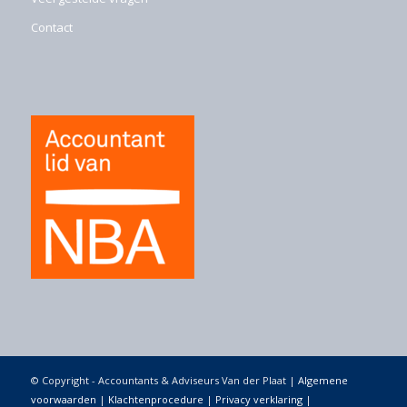
Contact
© Copyright - Accountants & Adviseurs Van der Plaat |
Algemene
voorwaarden
|
Klachtenprocedure
|
Privacy verklaring
|