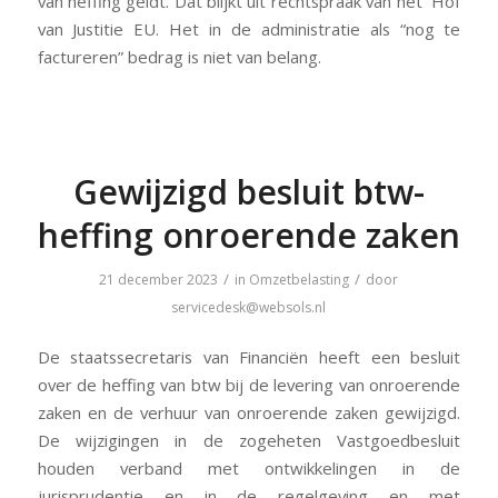
van heffing geldt. Dat blijkt uit rechtspraak van het Hof
van Justitie EU. Het in de administratie als “nog te
factureren” bedrag is niet van belang.
Gewijzigd besluit btw-
heffing onroerende zaken
/
/
21 december 2023
in
Omzetbelasting
door
servicedesk@websols.nl
De staatssecretaris van Financiën heeft een besluit
over de heffing van btw bij de levering van onroerende
zaken en de verhuur van onroerende zaken gewijzigd.
De wijzigingen in de zogeheten Vastgoedbesluit
houden verband met ontwikkelingen in de
jurisprudentie en in de regelgeving en met