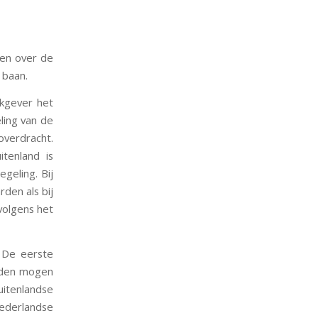
en over de
 baan.
kgever het
ling van de
verdracht.
tenland is
geling. Bij
den als bij
olgens het
. De eerste
heden mogen
itenlandse
ederlandse