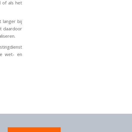
 of als het
 langer bij
dt daardoor
liseren.
ingdienst
le wet- en