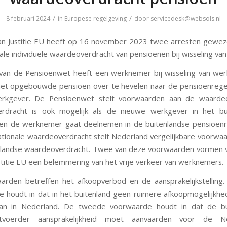
/
/
8 februari 2024
in
Europese regelgeving
door
servicedesk@websols.nl
an Justitie EU heeft op 16 november 2023 twee arresten gewez
nale individuele waardeoverdracht van pensioenen bij wisseling van
van de Pensioenwet heeft een werknemer bij wisseling van wer
et opgebouwde pensioen over te hevelen naar de pensioenrege
rkgever. De Pensioenwet stelt voorwaarden aan de waardeo
rdracht is ook mogelijk als de nieuwe werkgever in het bui
en de werknemer gaat deelnemen in de buitenlandse pensioenre
ationale waardeoverdracht stelt Nederland vergelijkbare voorwaar
nlandse waardeoverdracht. Twee van deze voorwaarden vormen v
stitie EU een belemmering van het vrije verkeer van werknemers.
rden betreffen het afkoopverbod en de aansprakelijkstelling
 houdt in dat in het buitenland geen ruimere afkoopmogelijk
an in Nederland. De tweede voorwaarde houdt in dat de bu
itvoerder aansprakelijkheid moet aanvaarden voor de N