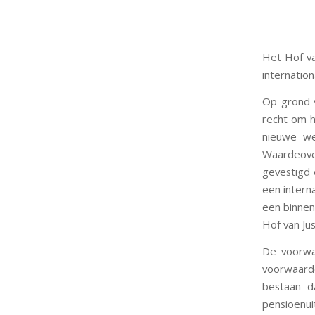
Het Hof v
internatio
Op grond 
recht om h
nieuwe we
Waardeove
gevestigd 
een intern
een binne
Hof van Ju
De voorwaa
voorwaarde
bestaan d
pensioenu