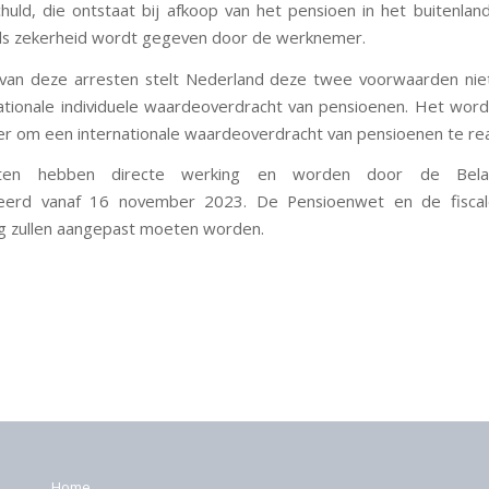
chuld, die ontstaat bij afkoop van het pensioen in het buitenland
ls zekerheid wordt gegeven door de werknemer.
an deze arresten stelt Nederland deze twee voorwaarden niet
ationale individuele waardeoverdracht van pensioenen. Het wor
r om een internationale waardeoverdracht van pensioenen te rea
ten hebben directe werking en worden door de Belast
eerd vanaf 16 november 2023. De Pensioenwet en de fisca
g zullen aangepast moeten worden.
Home