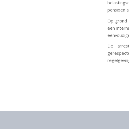
belastings
pensioen a
Op grond v
een intern
eenvoudige
De arres
gerespect
regelgevin