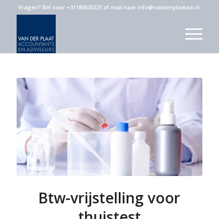
Vragen?
Bel naar +31180635221
of
mail naar info@vanderplaataa.nl
.
Btw-vrijstelling voor
thuistest