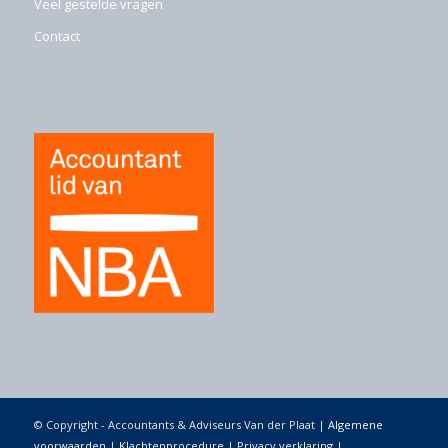
Veel gestelde vragen
Contact
© Copyright - Accountants & Adviseurs Van der Plaat |
Algemene
voorwaarden
|
Klachtenprocedure
|
Privacy verklaring
|