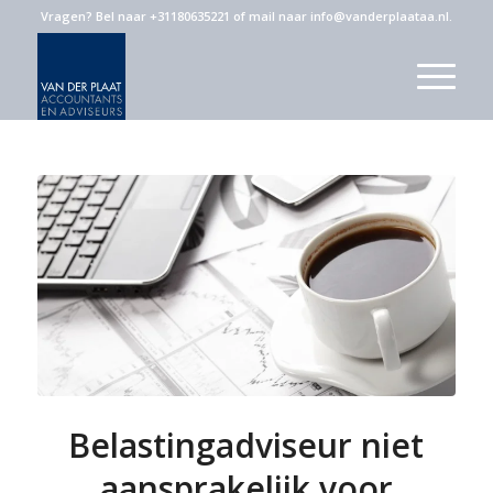
Vragen?
Bel naar +31180635221
of
mail naar info@vanderplaataa.nl
.
Belastingadviseur niet
aansprakelijk voor